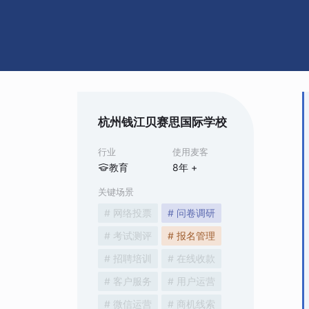
杭州钱江贝赛思国际学校
行业
使用麦客
教育
8
年 +
关键场景
# 网络投票
# 问卷调研
# 考试测评
# 报名管理
# 招聘培训
# 在线收款
# 客户服务
# 用户运营
# 微信运营
# 商机线索