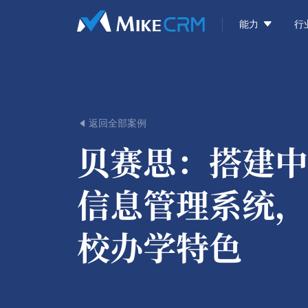

能力
行
返回全部案例

贝赛思：
搭建中
信息管理系统，
校办学特色