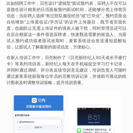
比如招聘工作中，贝壳设计“逻辑型”面试预约表，应聘人不仅可以
直接在设计精美的日历面板预约面试时间，还能够分类上传简历
信息：当应聘人选择“有过部队服役经历”或“已毕业”，预约页面会
自动增加“上传退役证/学历证”的证件上传题目，既节省页面长
度，也能防止无需上传证件的填表人被干扰，同时管理员还可以
在后台根据这一条件筛选应聘者，快速甄选需要的候选人。当面
试人预约成功或者面试改期时，麦客系统还会发送通知提醒短
信，让面试人了解最新的面试信息，方便贴心。
在新人培训工作中，贝壳制作了《贝壳新经纪人90天成长手册打
卡》等系列培训表，新经纪人每天在手机端提交学习打卡记录，
并同时通过调研、评分表反馈培训意见建议，培训负责人可随时
通过麦客系统获取每位学员的完整培训记录，并借助可视化的统
计图表及时调整培训策略，提升培训质量。