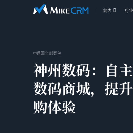

能力
行
返回全部案例

神州数码：
自主
数码商城，提升
购体验