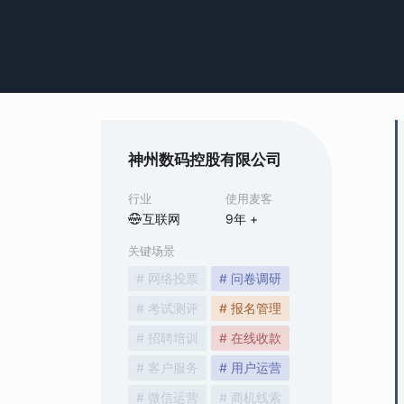
神州数码控股有限公司
行业
使用麦客
互联网
9
年 +
关键场景
# 网络投票
# 问卷调研
# 考试测评
# 报名管理
# 招聘培训
# 在线收款
# 客户服务
# 用户运营
# 微信运营
# 商机线索