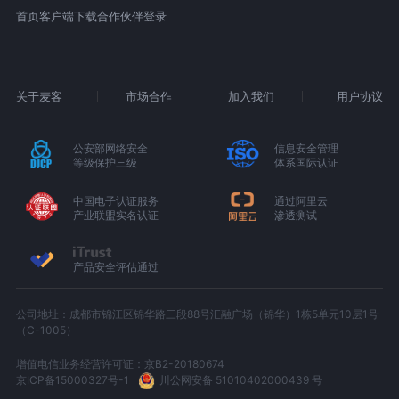
首页
客户端下载
合作伙伴登录
关于麦客
市场合作
加入我们
用户协议
公安部网络安全
信息安全管理
等级保护三级
体系国际认证
中国电子认证服务
通过阿里云
产业联盟实名认证
渗透测试
产品安全评估通过
公司地址：成都市锦江区锦华路三段88号汇融广场（锦华）1栋5单元10层1号
（C-1005）
增值电信业务经营许可证：京B2-20180674
京ICP备15000327号-1
川公网安备 51010402000439 号