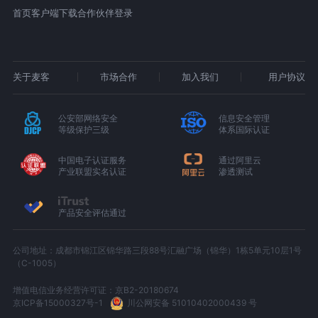
首页
客户端下载
合作伙伴登录
关于麦客
市场合作
加入我们
用户协议
公安部网络安全
信息安全管理
等级保护三级
体系国际认证
中国电子认证服务
通过阿里云
产业联盟实名认证
渗透测试
产品安全评估通过
公司地址：成都市锦江区锦华路三段88号汇融广场（锦华）1栋5单元10层1号
（C-1005）
增值电信业务经营许可证：京B2-20180674
京ICP备15000327号-1
川公网安备 51010402000439 号