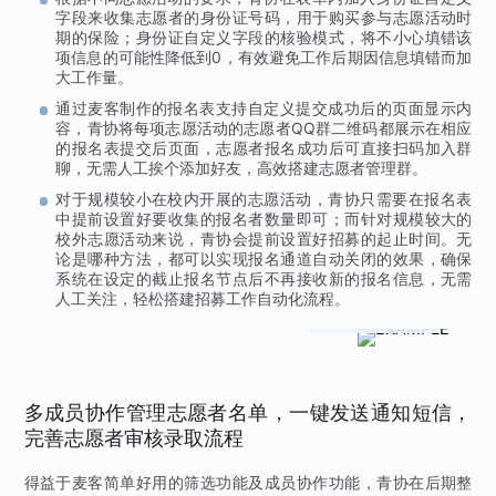
字段来收集志愿者的身份证号码，用于购买参与志愿活动时
期的保险；身份证自定义字段的核验模式，将不小心填错该
项信息的可能性降低到0，有效避免工作后期因信息填错而加
大工作量。
通过麦客制作的报名表支持自定义提交成功后的页面显示内
容，青协将每项志愿活动的志愿者QQ群二维码都展示在相应
的报名表提交后页面，志愿者报名成功后可直接扫码加入群
聊，无需人工挨个添加好友，高效搭建志愿者管理群。
对于规模较小在校内开展的志愿活动，青协只需要在报名表
中提前设置好要收集的报名者数量即可；而针对规模较大的
校外志愿活动来说，青协会提前设置好招募的起止时间。无
论是哪种方法，都可以实现报名通道自动关闭的效果，确保
系统在设定的截止报名节点后不再接收新的报名信息，无需
人工关注，轻松搭建招募工作自动化流程。

博鳌志愿者招募
多成员协作管理志愿者名单，一键发送通知短信，
完善志愿者审核录取流程
得益于麦客简单好用的筛选功能及成员协作功能，青协在后期整