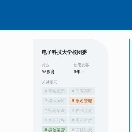
电子科技大学校团委
行业
使用麦客
教育
9
年 +
关键场景
# 网络投票
# 问卷调研
# 考试测评
# 报名管理
# 招聘培训
# 在线收款
# 客户服务
# 用户运营
# 微信运营
# 商机线索