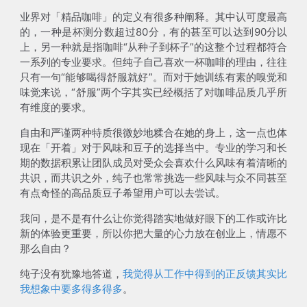
业界对「精品咖啡」的定义有很多种阐释。其中认可度最高
的，一种是杯测分数超过80分，有的甚至可以达到90分以
上，另一种就是指咖啡“从种子到杯子”的这整个过程都符合
一系列的专业要求。但纯子自己喜欢一杯咖啡的理由，往往
只有一句“能够喝得舒服就好”。而对于她训练有素的嗅觉和
味觉来说，“舒服”两个字其实已经概括了对咖啡品质几乎所
有维度的要求。
自由和严谨两种特质很微妙地糅合在她的身上，这一点也体
现在「开着」对于风味和豆子的选择当中。专业的学习和长
期的数据积累让团队成员对受众会喜欢什么风味有着清晰的
共识，而共识之外，纯子也常常挑选一些风味与众不同甚至
有点奇怪的高品质豆子希望用户可以去尝试。
我问，是不是有什么让你觉得踏实地做好眼下的工作或许比
新的体验更重要，所以你把大量的心力放在创业上，情愿不
那么自由？
纯子没有犹豫地答道，
我觉得从工作中得到的正反馈其实比
我想象中要多得多得多
。