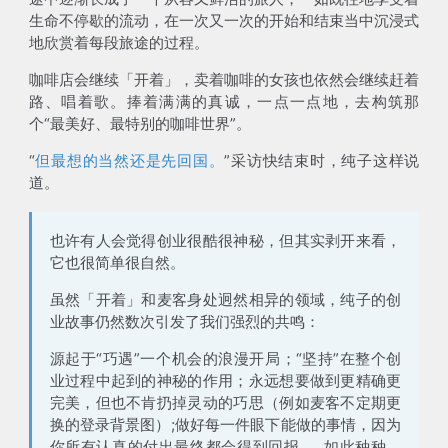
生命不停歇的流动，在一次又一次的开始和结束当中沉浸式
地欣赏着每段旅途的过程。
咖啡店会继续「开着」，卖着咖啡的女孩也依然会继续赶着
路、唱着歌。捧着满满的真诚，一点一点地，去构筑那
个“最美好、最特别的咖啡世界”。
“
但最想的当然还是先回国。
”采访快结束时，纯子这样说
道。
也许有人会觉得创业很酷很神秘，但其实剥开来看，
它也很简单很自然。
虽然「开着」和麦客身处迥然相异的领域，纯子的创
业故事仍然数次引发了我们强烈的共鸣：
源起于“巧遇”一个机会的浪漫开局；“坚持”在整个创
业过程中起到的神秘的作用；永远想要做到更精确更
完美，但也不肯扔掉灵动的巧思（例如麦客不定期更
换的登录背景图）;做好每一件眼下能做的事情，因为
你所有认真的付出最终都会得到回报......如此种种，