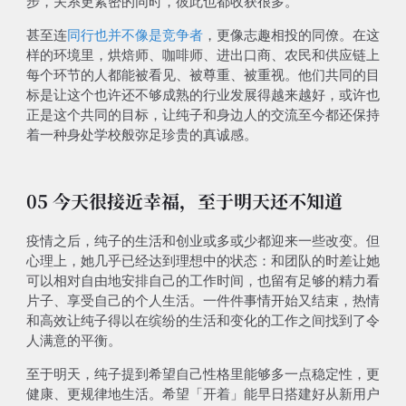
步，关系更紧密的同时，彼此也都收获很多。
甚至连
同行也并不像是竞争者
，更像志趣相投的同僚。在这
样的环境里，烘焙师、咖啡师、进出口商、农民和供应链上
每个环节的人都能被看见、被尊重、被重视。他们共同的目
标是让这个也许还不够成熟的行业发展得越来越好，或许也
正是这个共同的目标，让纯子和身边人的交流至今都还保持
着一种身处学校般弥足珍贵的真诚感。
05 今天很接近幸福，至于明天还不知道
疫情之后，纯子的生活和创业或多或少都迎来一些改变。但
心理上，她几乎已经达到理想中的状态：和团队的时差让她
可以相对自由地安排自己的工作时间，也留有足够的精力看
片子、享受自己的个人生活。一件件事情开始又结束，热情
和高效让纯子得以在缤纷的生活和变化的工作之间找到了令
人满意的平衡。
至于明天，纯子提到希望自己性格里能够多一点稳定性，更
健康、更规律地生活。希望「开着」能早日搭建好从新用户