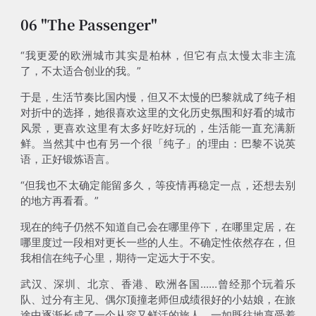
06 "The Passenger"
“我更爱的欧洲城市其实是柏林，但它有点太慢太非主流
了，不太适合创业的我。”
于是，生活节奏比国内慢，但又不太慢的巴黎就成了纯子相
对折中的选择，她很喜欢这里的文化历史氛围和好看的城市
风景，更喜欢这里有太多好吃好玩的，生活能一直充满新
鲜。当然其中也有另一个很「纯子」的理由：巴黎不说英
语，正好锻炼语言。
“但我也不太确定能留多久，等疫情再稳定一点，还想去别
的地方再看看。”
现在的纯子仍然不知道自己会在哪里停下，在哪里定居，在
哪里度过一段相对更长一些的人生。不确定性依然存在，但
我相信在纯子心里，期待一定远大于不安。
武汉、深圳、北京、香港、欧洲各国......曾经那个玩着乐
队、过分有主见、偶尔顶撞老师但成绩很好的小姑娘，在旅
途中逐渐长成了一个从容又鲜活的旅人，一如既往地享受着